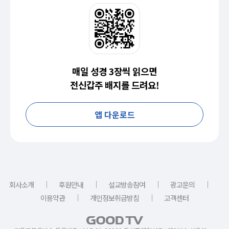
매일 성경 3장씩 읽으면
전신갑주 배지를 드려요!
앱 다운로드
｜
｜
｜
｜
회사소개
후원안내
설교방송참여
광고문의
｜
｜
이용약관
개인정보취급방침
고객센터