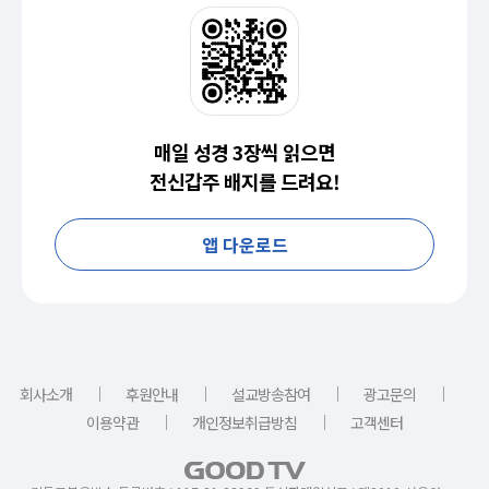
매일 성경 3장씩 읽으면
전신갑주 배지를 드려요!
앱 다운로드
｜
｜
｜
｜
회사소개
후원안내
설교방송참여
광고문의
｜
｜
이용약관
개인정보취급방침
고객센터