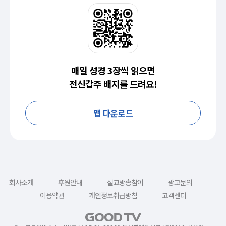
매일 성경 3장씩 읽으면
전신갑주 배지를 드려요!
앱 다운로드
｜
｜
｜
｜
회사소개
후원안내
설교방송참여
광고문의
｜
｜
이용약관
개인정보취급방침
고객센터