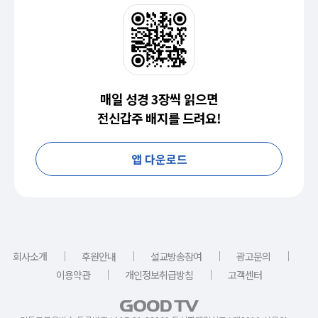
매일 성경 3장씩 읽으면
전신갑주 배지를 드려요!
앱 다운로드
｜
｜
｜
｜
회사소개
후원안내
설교방송참여
광고문의
｜
｜
이용약관
개인정보취급방침
고객센터