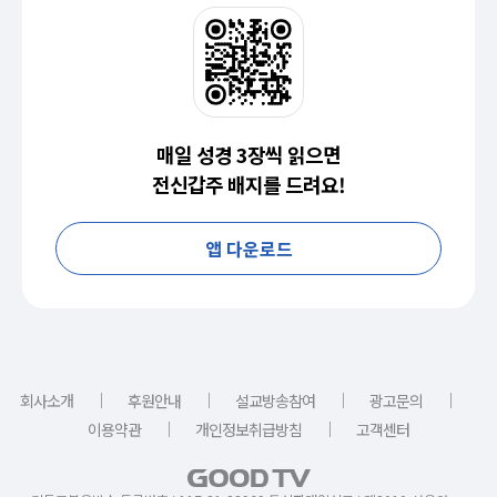
매일 성경 3장씩 읽으면
전신갑주 배지를 드려요!
앱 다운로드
｜
｜
｜
｜
회사소개
후원안내
설교방송참여
광고문의
｜
｜
이용약관
개인정보취급방침
고객센터