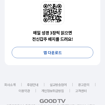
매일 성경 3장씩 읽으면
전신갑주 배지를 드려요!
앱 다운로드
｜
｜
｜
｜
회사소개
후원안내
설교방송참여
광고문의
｜
｜
이용약관
개인정보취급방침
고객센터