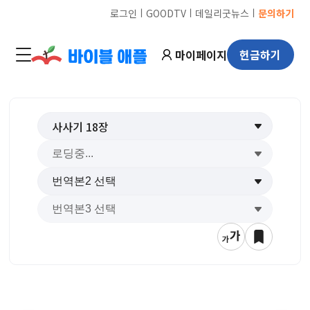
ㅣ
ㅣ
ㅣ
로그인
GOODTV
데일리굿뉴스
문의하기
마이페이지
헌금하기
사사기
18
장