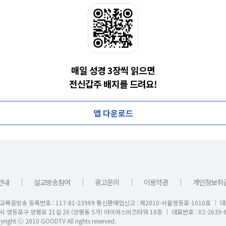
매일 성경 3장씩 읽으면
전신갑주 배지를 드려요!
앱 다운로드
｜
｜
｜
｜
안내
설교방송참여
광고문의
이용약관
개인정보취
교복음방송 등록번호 : 117-81-23969 통신판매업신고 : 제2010-서울영등포-1010호 │ 
시 영등포구 양평로 21길 26 (양평동 5가) 아이에스비즈타워 18층 │ 대표번호 : 02-2639-6
right ⓒ 2010 GOODTV All rights reserved.