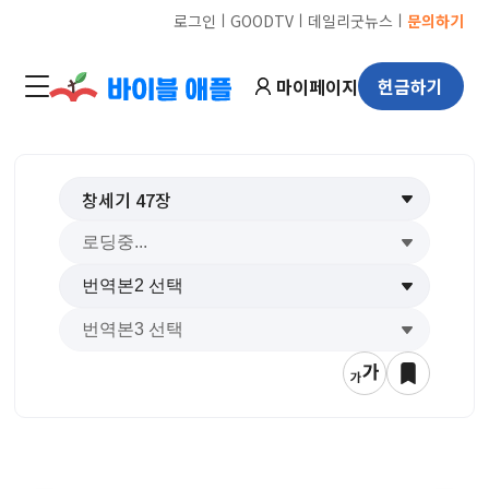
ㅣ
ㅣ
ㅣ
로그인
GOODTV
데일리굿뉴스
문의하기
마이페이지
헌금하기
창세기
47
장