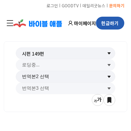
ㅣ
ㅣ
ㅣ
로그인
GOODTV
데일리굿뉴스
문의하기
마이페이지
헌금하기
시편
149
편