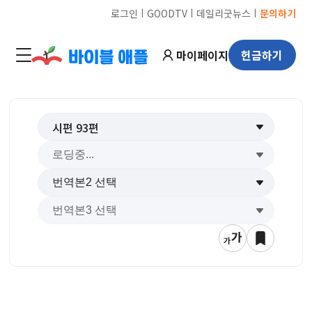
ㅣ
ㅣ
ㅣ
로그인
GOODTV
데일리굿뉴스
문의하기
마이페이지
헌금하기
시편
93
편