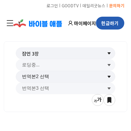
ㅣ
ㅣ
ㅣ
로그인
GOODTV
데일리굿뉴스
문의하기
마이페이지
헌금하기
잠언
3
장