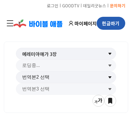
ㅣ
ㅣ
ㅣ
로그인
GOODTV
데일리굿뉴스
문의하기
마이페이지
헌금하기
예레미야애가
3
장