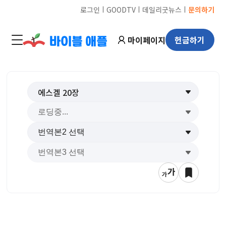
ㅣ
ㅣ
ㅣ
로그인
GOODTV
데일리굿뉴스
문의하기
마이페이지
헌금하기
에스겔
20
장