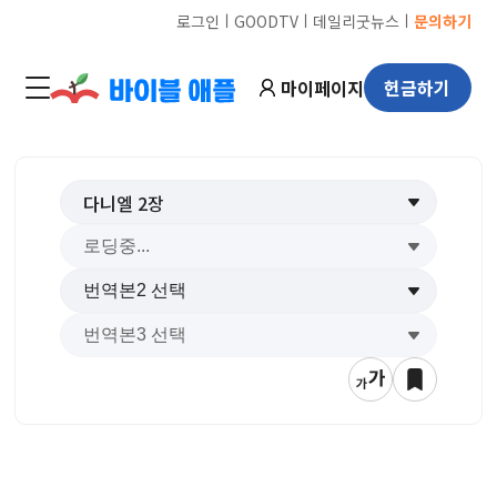
ㅣ
ㅣ
ㅣ
로그인
GOODTV
데일리굿뉴스
문의하기
마이페이지
헌금하기
다니엘
2
장