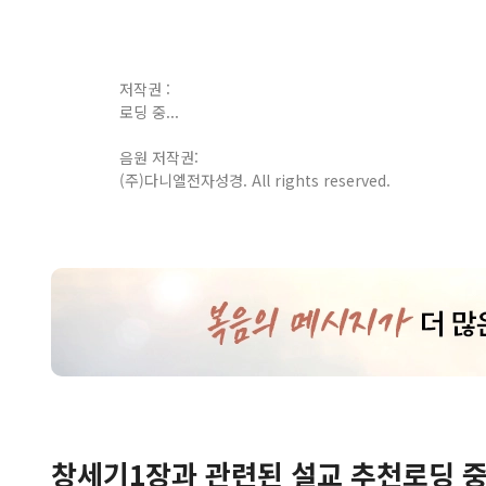
저작권 :
로딩 중...
음원 저작권:
(주)다니엘전자성경. All rights reserved.
창세기
1
장
과 관련된 설교 추천
로딩 중.