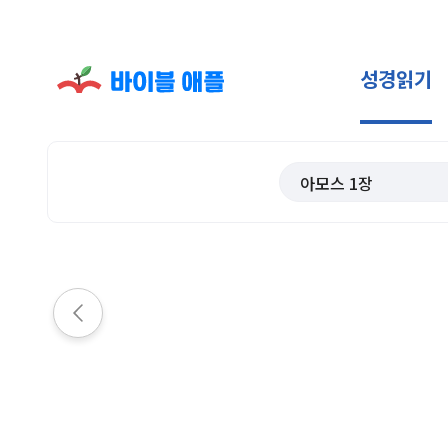
성경읽기
아모스
1
장