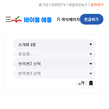
ㅣ
ㅣ
ㅣ
로그인
GOODTV
데일리굿뉴스
문의하기
마이페이지
헌금하기
스가랴
3
장