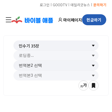
ㅣ
ㅣ
ㅣ
로그인
GOODTV
데일리굿뉴스
문의하기
마이페이지
헌금하기
민수기
35
장