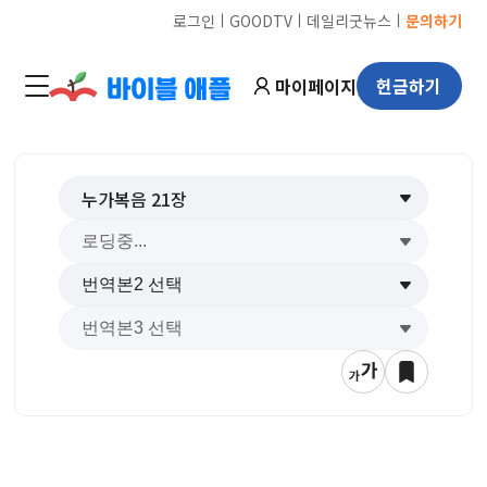
ㅣ
ㅣ
ㅣ
로그인
GOODTV
데일리굿뉴스
문의하기
마이페이지
헌금하기
누가복음
21
장