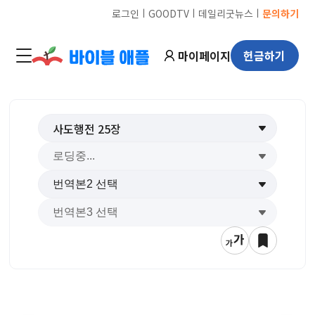
ㅣ
ㅣ
ㅣ
로그인
GOODTV
데일리굿뉴스
문의하기
마이페이지
헌금하기
사도행전
25
장