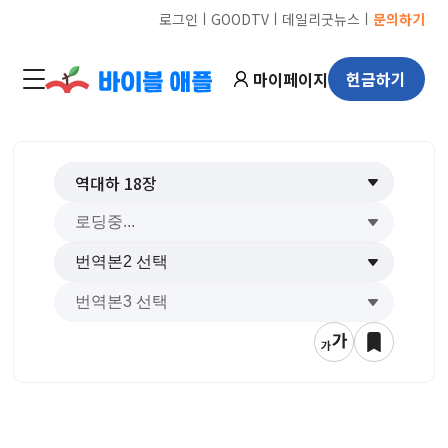
ㅣ
ㅣ
ㅣ
로그인
GOODTV
데일리굿뉴스
문의하기
마이페이지
헌금하기
역대하
18
장