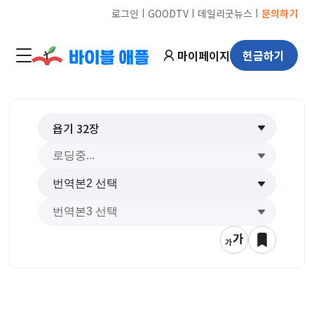
ㅣ
ㅣ
ㅣ
로그인
GOODTV
데일리굿뉴스
문의하기
마이페이지
헌금하기
욥기
32
장