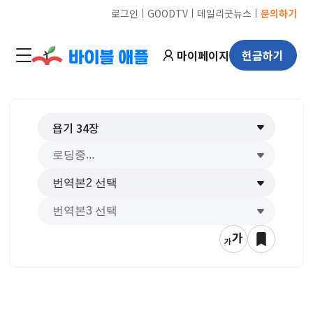
ㅣ
ㅣ
ㅣ
로그인
GOODTV
데일리굿뉴스
문의하기
마이페이지
헌금하기
욥기
34
장