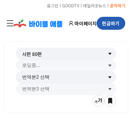
ㅣ
ㅣ
ㅣ
로그인
GOODTV
데일리굿뉴스
문의하기
마이페이지
헌금하기
시편
80
편