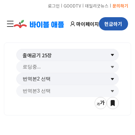
ㅣ
ㅣ
ㅣ
로그인
GOODTV
데일리굿뉴스
문의하기
마이페이지
헌금하기
출애굽기
25
장