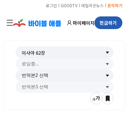
ㅣ
ㅣ
ㅣ
로그인
GOODTV
데일리굿뉴스
문의하기
마이페이지
헌금하기
이사야
62
장