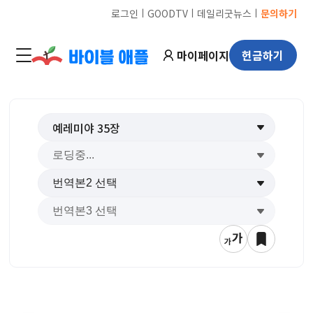
ㅣ
ㅣ
ㅣ
로그인
GOODTV
데일리굿뉴스
문의하기
마이페이지
헌금하기
예레미야
35
장