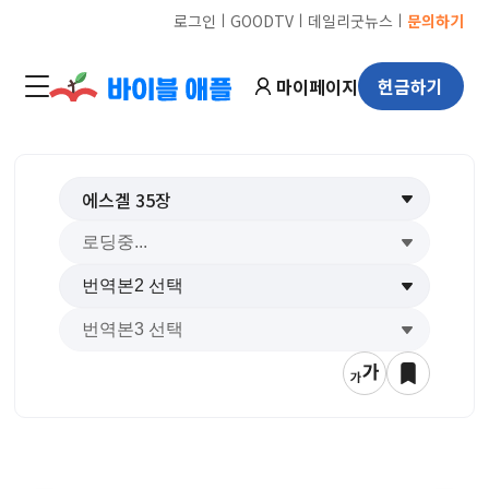
ㅣ
ㅣ
ㅣ
로그인
GOODTV
데일리굿뉴스
문의하기
마이페이지
헌금하기
에스겔
35
장