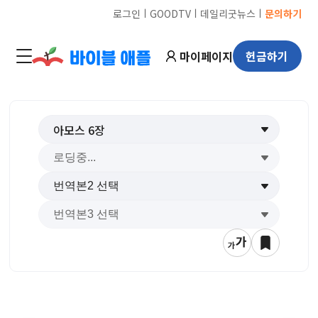
ㅣ
ㅣ
ㅣ
로그인
GOODTV
데일리굿뉴스
문의하기
마이페이지
헌금하기
아모스
6
장