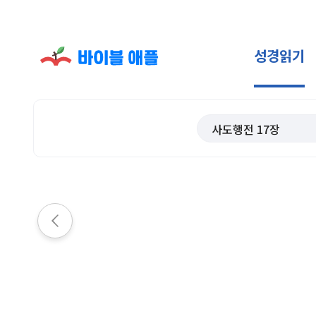
성경읽기
사도행전
17
장