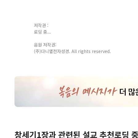
저작권 :
로딩 중...
음원 저작권:
(주)다니엘전자성경. All rights reserved.
창세기
1
장
과 관련된 설교 추천
로딩 중.