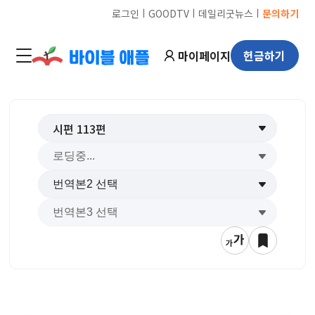
ㅣ
ㅣ
ㅣ
로그인
GOODTV
데일리굿뉴스
문의하기
마이페이지
헌금하기
시편
113
편