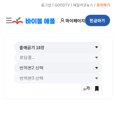
ㅣ
ㅣ
ㅣ
로그인
GOODTV
데일리굿뉴스
문의하기
마이페이지
헌금하기
출애굽기
18
장