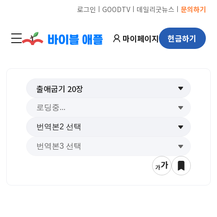
ㅣ
ㅣ
ㅣ
로그인
GOODTV
데일리굿뉴스
문의하기
마이페이지
헌금하기
출애굽기
20
장