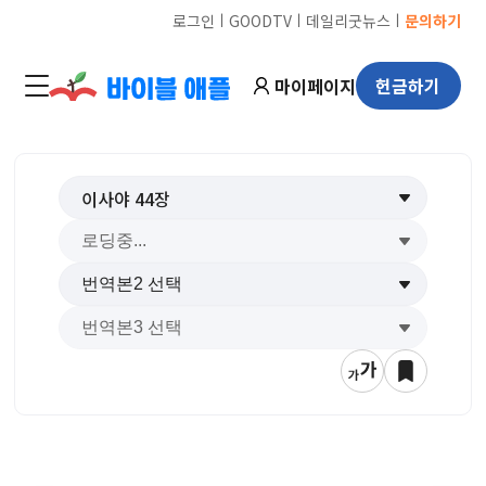
ㅣ
ㅣ
ㅣ
로그인
GOODTV
데일리굿뉴스
문의하기
마이페이지
헌금하기
이사야
44
장