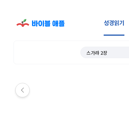
성경읽기
스가랴
2
장