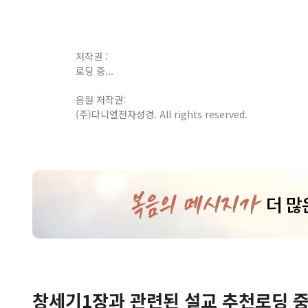
저작권 :
로딩 중...
음원 저작권:
(주)다니엘전자성경. All rights reserved.
창세기
1
장
과 관련된 설교 추천
로딩 중.