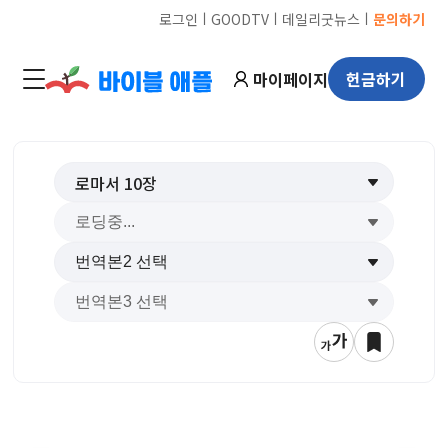
ㅣ
ㅣ
ㅣ
로그인
GOODTV
데일리굿뉴스
문의하기
마이페이지
헌금하기
로마서
10
장