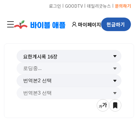
ㅣ
ㅣ
ㅣ
로그인
GOODTV
데일리굿뉴스
문의하기
마이페이지
헌금하기
요한계시록
16
장