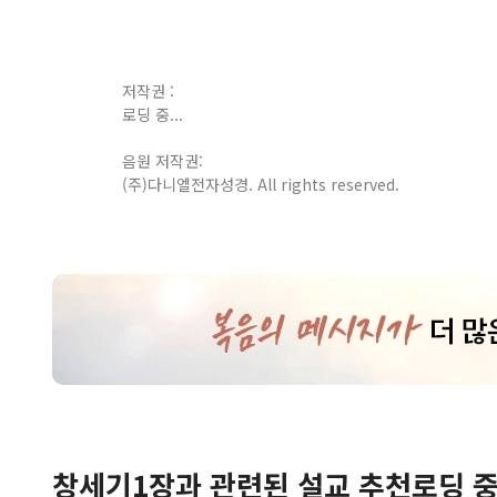
저작권 :
로딩 중...
음원 저작권:
(주)다니엘전자성경. All rights reserved.
창세기
1
장
과 관련된 설교 추천
로딩 중.