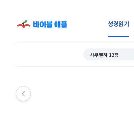
성경읽기
사무엘하
12
장