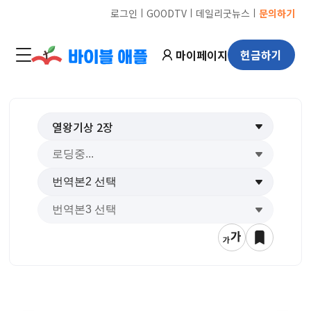
ㅣ
ㅣ
ㅣ
로그인
GOODTV
데일리굿뉴스
문의하기
마이페이지
헌금하기
열왕기상
2
장