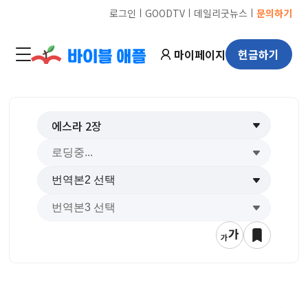
ㅣ
ㅣ
ㅣ
로그인
GOODTV
데일리굿뉴스
문의하기
마이페이지
헌금하기
에스라
2
장