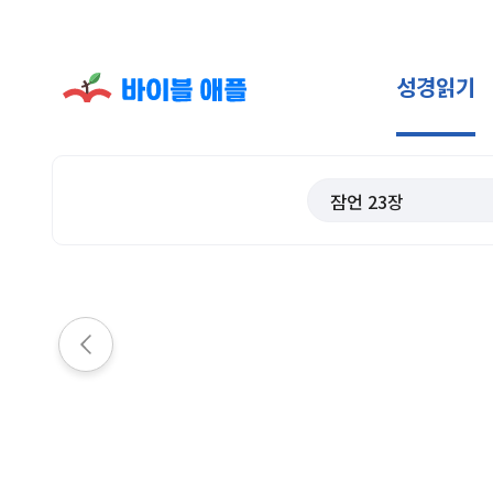
성경읽기
잠언
23
장