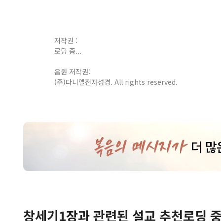
저작권 :
로딩 중...
음원 저작권:
(주)다니엘전자성경. All rights reserved.
창세기
1
장
과 관련된 설교 추천
로딩 중.