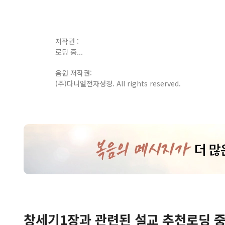
저작권 :
로딩 중...
음원 저작권:
(주)다니엘전자성경. All rights reserved.
창세기
1
장
과 관련된 설교 추천
로딩 중.