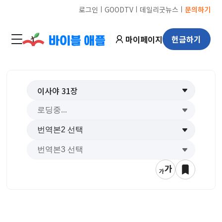
ㅣ
ㅣ
ㅣ
로그인
GOODTV
데일리굿뉴스
문의하기
마이페이지
헌금하기
이사야
31
장