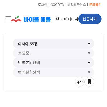
ㅣ
ㅣ
ㅣ
로그인
GOODTV
데일리굿뉴스
문의하기
마이페이지
헌금하기
이사야
55
장