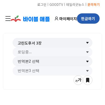
ㅣ
ㅣ
ㅣ
로그인
GOODTV
데일리굿뉴스
문의하기
마이페이지
헌금하기
고린도후서
3
장