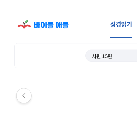
성경읽기
시편
15
편