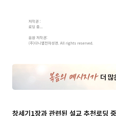
저작권 :
로딩 중...
음원 저작권:
(주)다니엘전자성경. All rights reserved.
창세기
1
장
과 관련된 설교 추천
로딩 중.