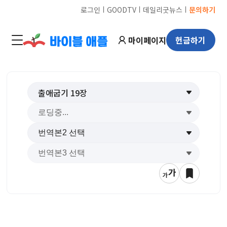
ㅣ
ㅣ
ㅣ
로그인
GOODTV
데일리굿뉴스
문의하기
마이페이지
헌금하기
출애굽기
19
장