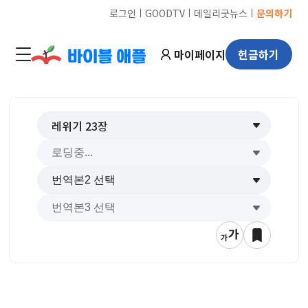
ㅣ
ㅣ
ㅣ
로그인
GOODTV
데일리굿뉴스
문의하기
마이페이지
헌금하기
레위기
23
장