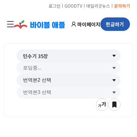
ㅣ
ㅣ
ㅣ
로그인
GOODTV
데일리굿뉴스
문의하기
마이페이지
헌금하기
민수기
35
장