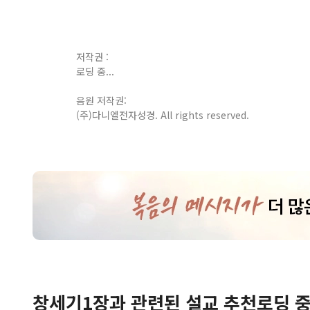
저작권 :
로딩 중...
음원 저작권:
(주)다니엘전자성경. All rights reserved.
창세기
1
장
과 관련된 설교 추천
로딩 중.