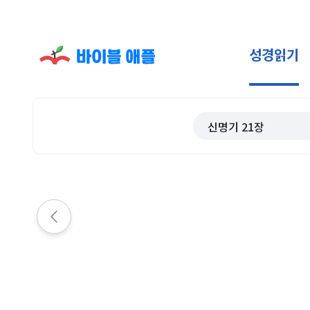
성경읽기
신명기
21
장